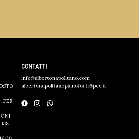
CONTATTI
info@albertonapolitano.com
albertonapolitanopianoforti@pec.it
GOSTO
O
 PER
O
IONI
338
19:30