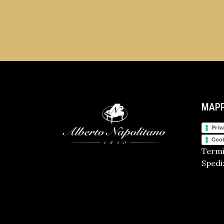
MAPP
Priv
Cook
Termi
Spediz