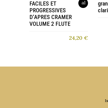
FACILES ET
gran
PROGRESSIVES
clar
D’APRES CRAMER
VOLUME 2 FLUTE
24,20
€
I