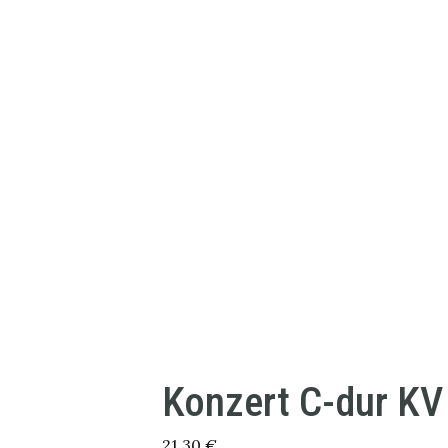
Konzert C-dur KV
21,30
€