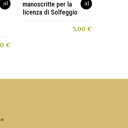
manoscritte per la
licenza di Solfeggio
5,00
€
40
€
to