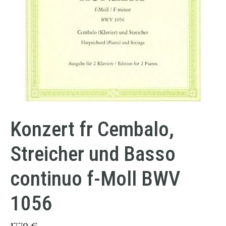
Konzert fr Cembalo,
Streicher und Basso
continuo f-Moll BWV
1056
17,70
€