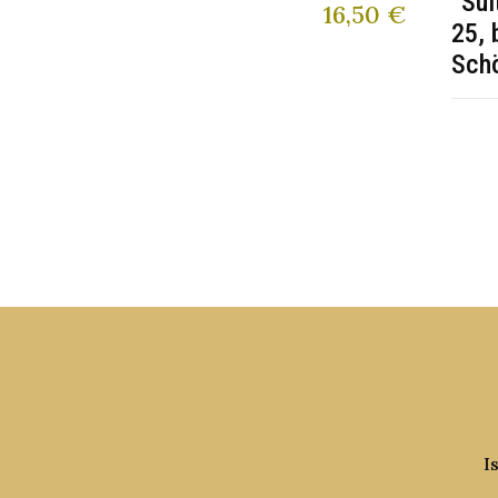
“Sui
16,50
€
25, 
Sch
I