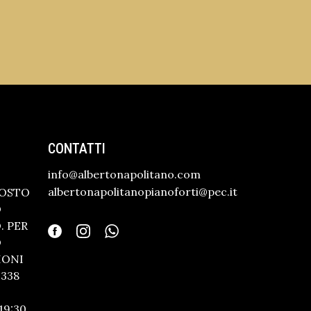
CONTATTI
info@albertonapolitano.com
albertonapolitanopianoforti@pec.it
GOSTO
O
 PER
O
IONI
338
19:30