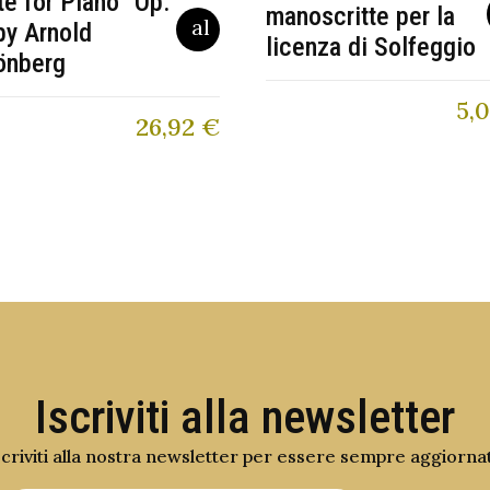
te for Piano” Op.
manoscritte per la
by Arnold
licenza di Solfeggio
önberg
5,
26,92
€
Iscriviti alla newsletter
scriviti alla nostra newsletter per essere sempre aggiorna