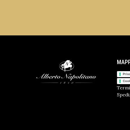
MAPP
Priv
Cook
Termi
Spediz