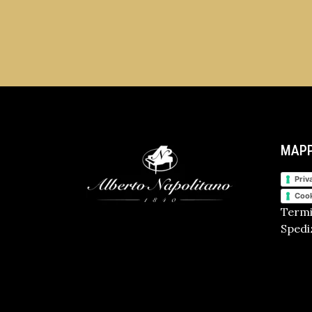
MAPP
Priv
Cook
Termi
Spediz