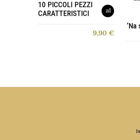
10 PICCOLI PEZZI
CARATTERISTICI
‘Na 
9,90
€
I