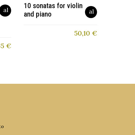
10 sonatas for violin
and piano
50,10
€
65
€
to