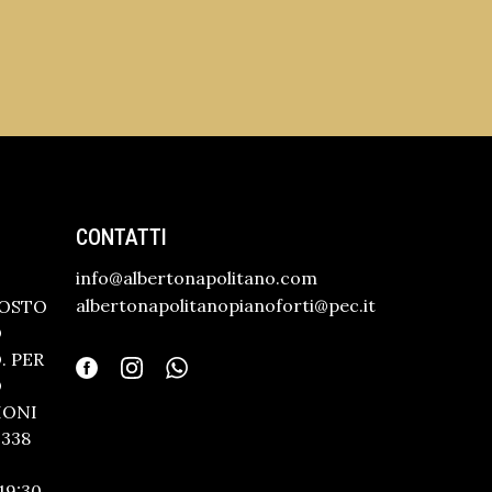
CONTATTI
info@albertonapolitano.com
albertonapolitanopianoforti@pec.it
GOSTO
O
 PER
O
IONI
338
19:30