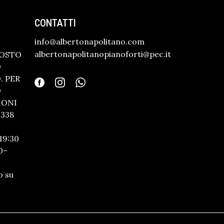
CONTATTI
info@albertonapolitano.com
albertonapolitanopianoforti@pec.it
GOSTO
O
 PER
O
IONI
338
19:30
0–
o su