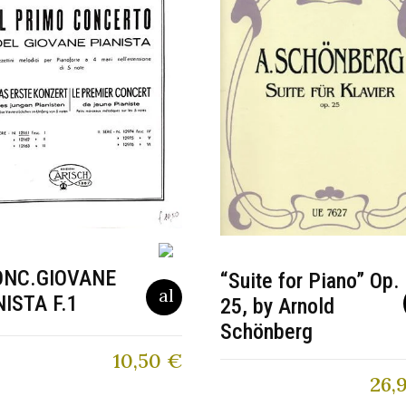
ONC.GIOVANE
“Suite for Piano” Op.
NISTA F.1
25, by Arnold
Schönberg
10,50
€
26,