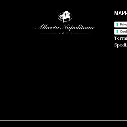
MAPP
Priv
Cook
Termi
Spediz