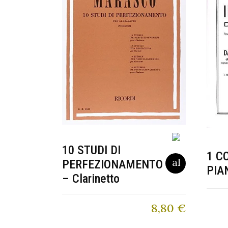
10 STUDI DI
1 C
PERFEZIONAMENTO
PIA
– Clarinetto
8,80
€