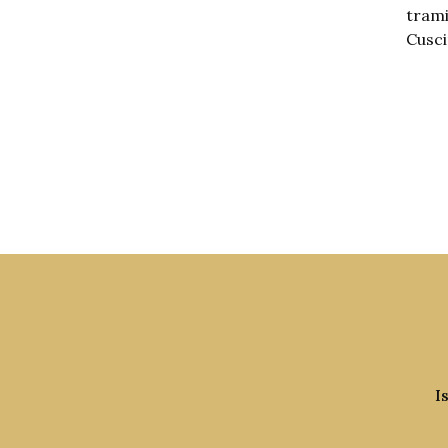
trami
Cusci
I