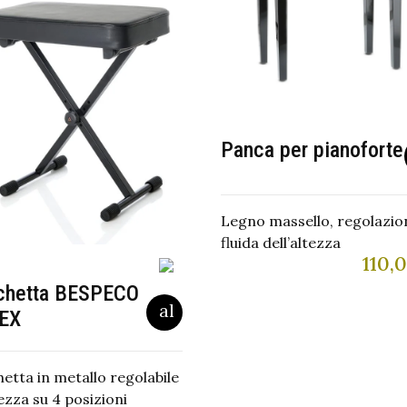
Panca per pianoforte
Legno massello, regolazio
fluida dell’altezza
110,
chetta BESPECO
EX
etta in metallo regolabile
tezza su 4 posizioni