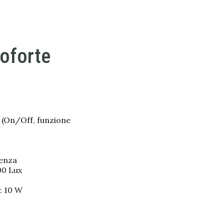
oforte
a (On/Off, funzione
venza
00 Lux
s: 10 W