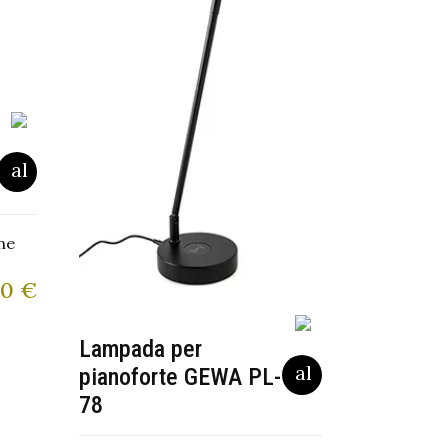
ne
00
€
Lampada per
pianoforte GEWA PL-
78