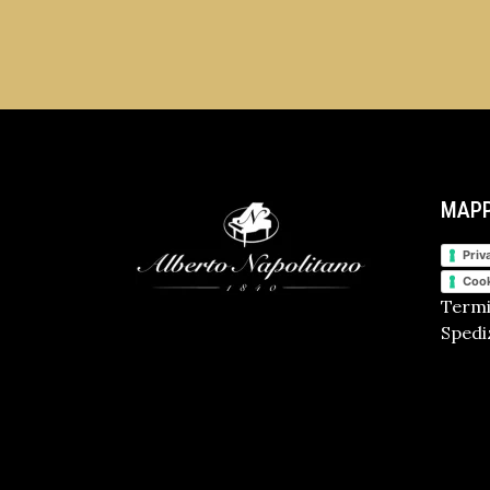
MAPP
Priv
Cook
Termi
Spediz