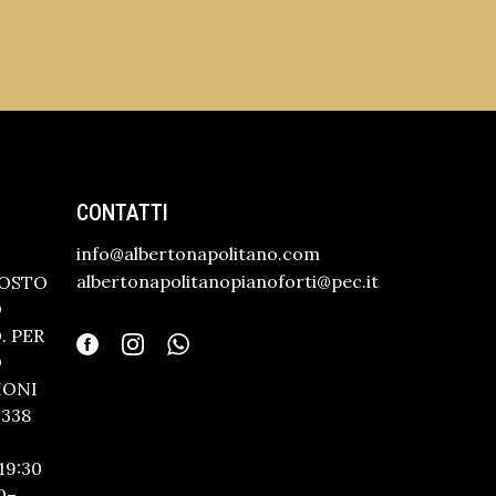
CONTATTI
info@albertonapolitano.com
albertonapolitanopianoforti@pec.it
GOSTO
O
 PER
O
IONI
338
19:30
0–