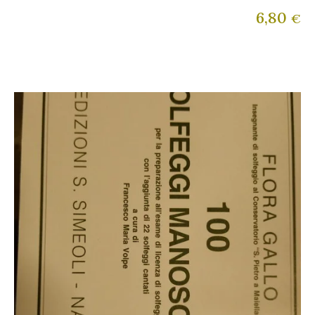
6,80
€