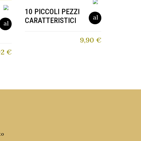
10 PICCOLI PEZZI
CARATTERISTICI
9,90
€
92
€
to