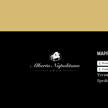
MAPP
Priv
Cook
Termi
Spediz