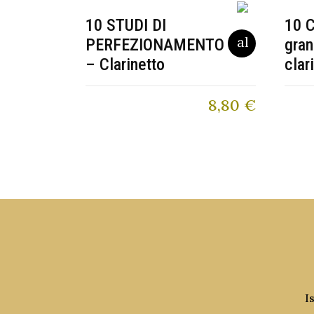
10 STUDI DI
10 C
PERFEZIONAMENTO
gran
– Clarinetto
clar
8,80
€
I