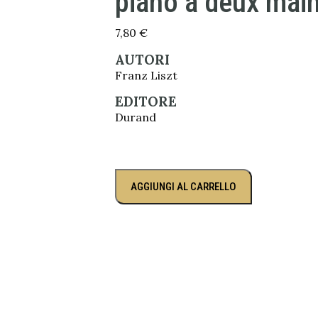
piano à deux mai
7,80
€
AUTORI
Franz Liszt
EDITORE
Durand
AGGIUNGI AL CARRELLO