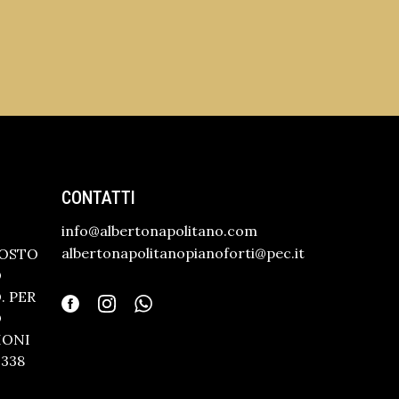
CONTATTI
info@albertonapolitano.com
albertonapolitanopianoforti@pec.it
GOSTO
O
 PER
O
IONI
338