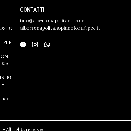
CONTATTI
info@albertonapolitano.com
albertonapolitanopianoforti@pec.it
GOSTO
O
 PER
O
IONI
338
19:30
0–
o su
 - All rights reserved