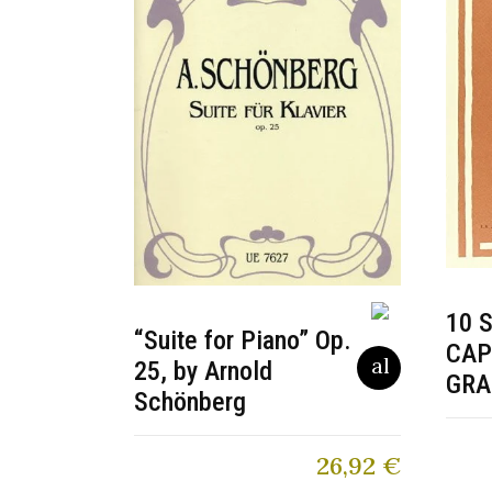
10 
“Suite for Piano” Op.
CAP
25, by Arnold
GRA
Schönberg
26,92
€