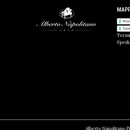
MAPP
Priv
Cook
Termi
Spediz
Alberto Napolitano Pi