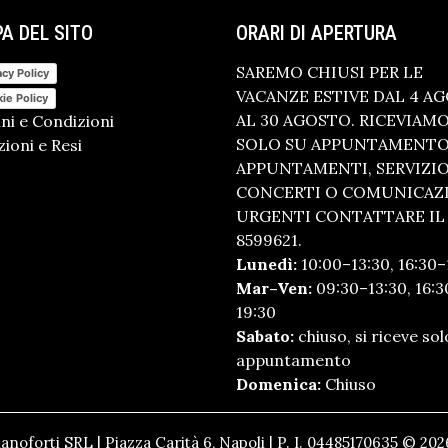
A DEL SITO
ORARI DI APERTURA
SAREMO CHIUSI PER LE
acy Policy
VACANZE ESTIVE DAL 4 A
ie Policy
AL 30 AGOSTO. RICEVIAM
ni e Condizioni
SOLO SU APPUNTAMENTO.
ioni e Resi
APPUNTAMENTI, SERVIZI
CONCERTI O COMUNICAZ
URGENTI CONTATTARE IL 
8599621.
Lunedì:
10:00–13:30, 16:30–
Mar–Ven:
09:30–13:30, 16:3
19:30
Sabato:
chiuso, si riceve sol
appuntamento
Domenica:
Chiuso
anoforti SRL | Piazza Carità 6, Napoli | P. I. 04485170635 © 2026