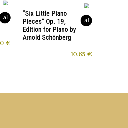
“Six Little Piano
Pieces” Op. 19,
Edition for Piano by
Arnold Schönberg
80
€
10,65
€