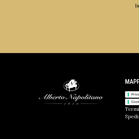
I
MAPP
Priv
Cook
Termi
Spediz