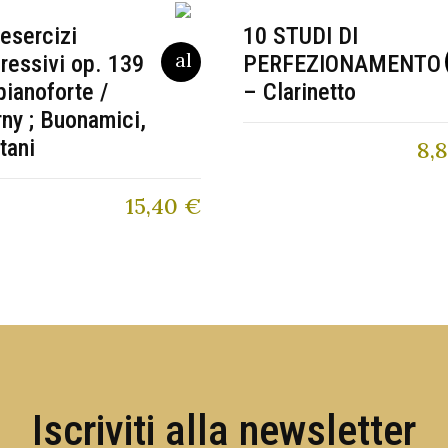
esercizi
10 STUDI DI
ressivi op. 139
PERFEZIONAMENTO
pianoforte /
– Clarinetto
ny ; Buonamici,
tani
8,
15,40
€
Iscriviti alla newsletter