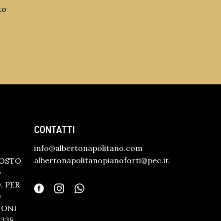
to
CONTATTI
info@albertonapolitano.com
albertonapolitanopianoforti@pec.it
GOSTO
O
 PER
O
IONI
338