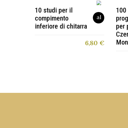
10 studi per il
100 
compimento
prog
inferiore di chitarra
per 
Czer
Mon
6,80
€