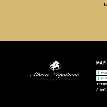
I
MAPP
Priv
Cook
Termi
Spediz