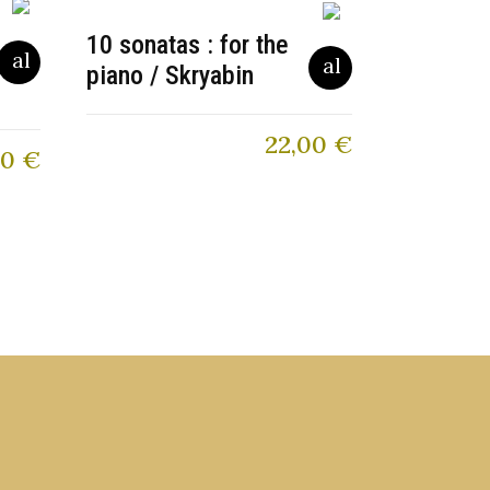
10 sonatas : for the
piano / Skryabin
22,00
€
80
€