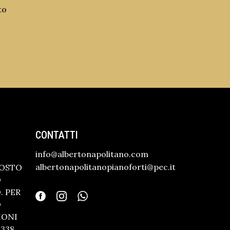
to
CONTATTI
info@albertonapolitano.com
albertonapolitanopianoforti@pec.it
GOSTO
O
 PER
O
IONI
338