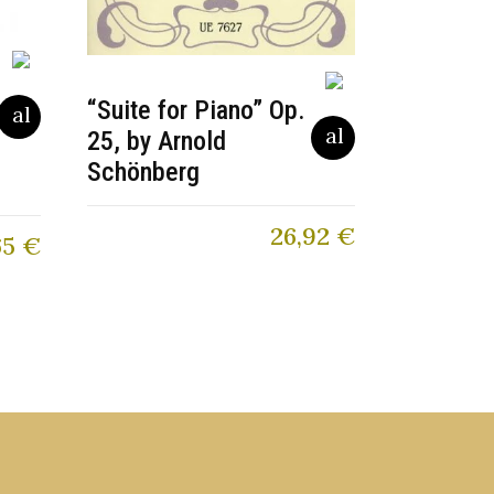
“Suite for Piano” Op.
25, by Arnold
Schönberg
26,92
€
65
€