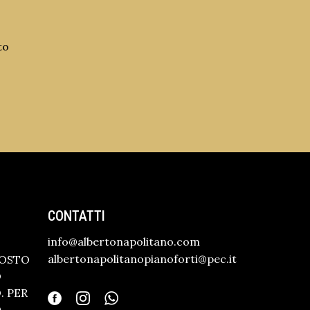
to
CONTATTI
info@albertonapolitano.com
albertonapolitanopianoforti@pec.it
GOSTO
O
 PER
O