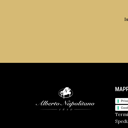
I
MAPP
Priv
Cook
Termi
Spediz