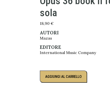
Opus 36 book II f
sola
18,90
€
AUTORI
Mazas
EDITORE
International Music Company
AGGIUNGI AL CARRELLO