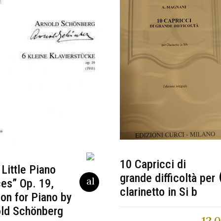
10 Capricci di
 Little Piano
grande difficoltà per
es” Op. 19,
clarinetto in Si b
ion for Piano by
old Schönberg
12,