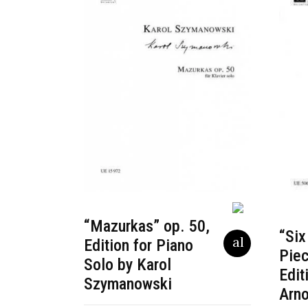
“Mazurkas” op. 50,
“Six
Edition for Piano
Piec
Solo by Karol
Edit
Szymanowski
Arn