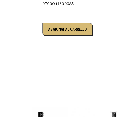
9790041309385
AGGIUNGI AL CARRELLO