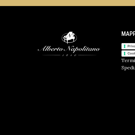
MAPP
Priv
Cook
Termi
Spediz