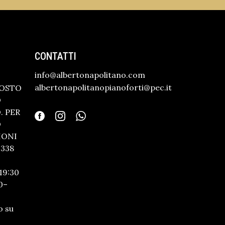
CONTATTI
info@albertonapolitano.com
albertonapolitanopianoforti@pec.it
GOSTO
O
 PER
O
IONI
338
19:30
0–
o su