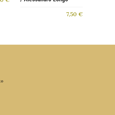
7,50
€
to