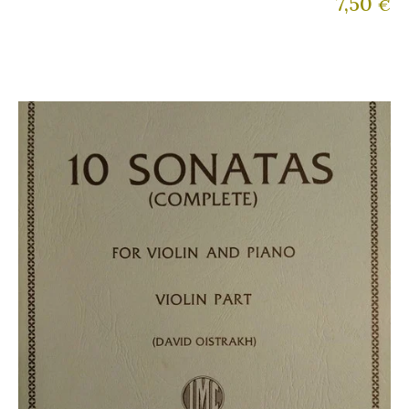
7,50
€