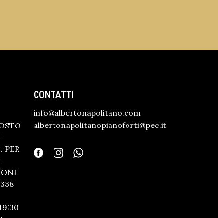
CONTATTI
info@albertonapolitano.com
albertonapolitanopianoforti@pec.it
GOSTO
O
 PER
O
IONI
338
19:30