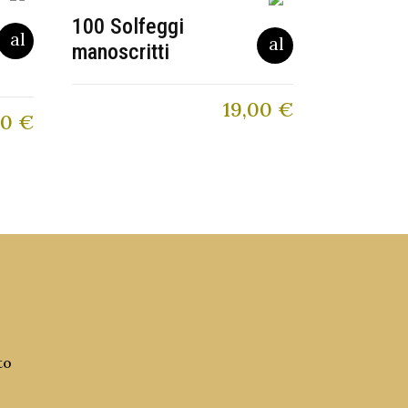
100 Solfeggi
manoscritti
19,00
€
80
€
to