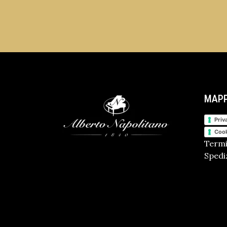
MAPP
Priv
Cook
Termi
Spediz