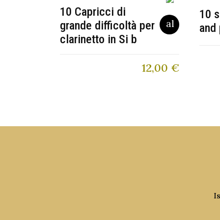
10 Capricci di
10 s
grande difficoltà per
and 
clarinetto in Si b
12,00
€
I