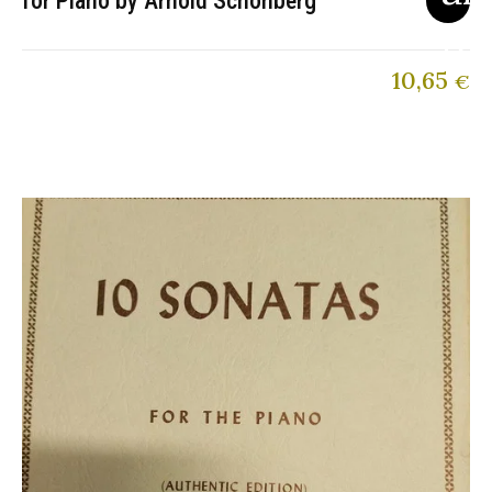
for Piano by Arnold Schönberg
10,65
€