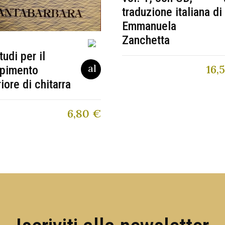
traduzione italiana di
Emmanuela
Zanchetta
tudi per il
16,
pimento
riore di chitarra
6,80
€