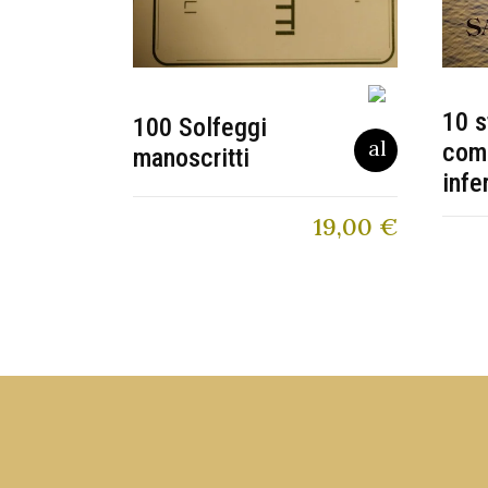
10 s
100 Solfeggi
com
manoscritti
infe
19,00
€