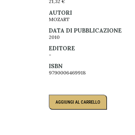
21,32
€
AUTORI
MOZART
DATA DI PUBBLICAZIONE
2010
EDITORE
-
ISBN
9790006469918
AGGIUNGI AL CARRELLO