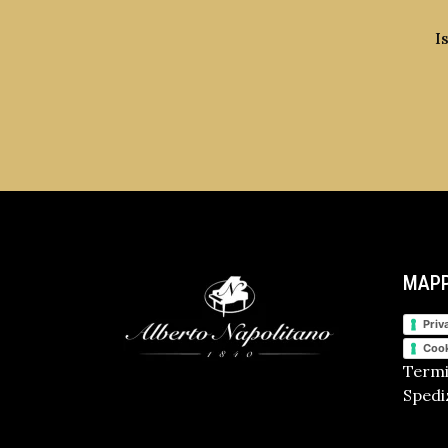
I
MAPP
Priv
Cook
Termi
Spediz