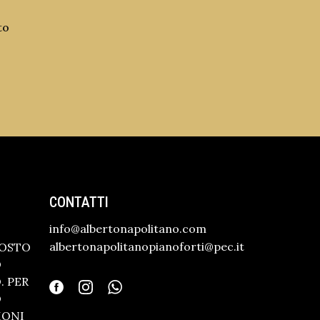
to
CONTATTI
info@albertonapolitano.com
albertonapolitanopianoforti@pec.it
GOSTO
O
 PER
O
IONI