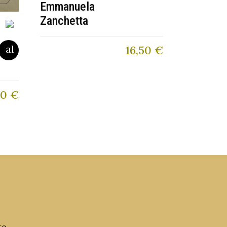
Emmanuela
Zanchetta
16,50
€
60
€
to