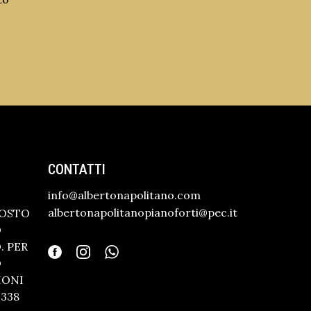
CONTATTI
info@albertonapolitano.com
albertonapolitanopianoforti@pec.it
GOSTO
O
 PER
O
IONI
338