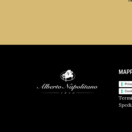
MAPP
Priv
Cook
Termi
Spediz