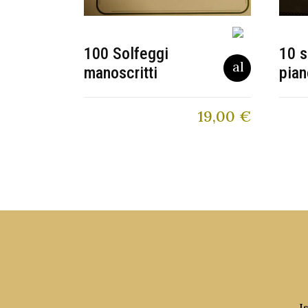
100 Solfeggi
10 s
manoscritti
pian
19,00
€
I