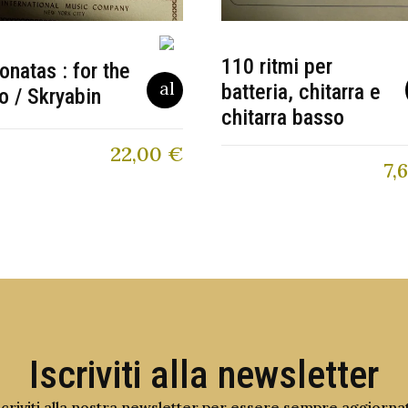
110 ritmi per
onatas : for the
batteria, chitarra e
o / Skryabin
chitarra basso
22,00
€
7,
Iscriviti alla newsletter
scriviti alla nostra newsletter per essere sempre aggiorna