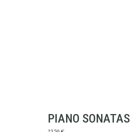
PIANO SONATAS 
23,50
€