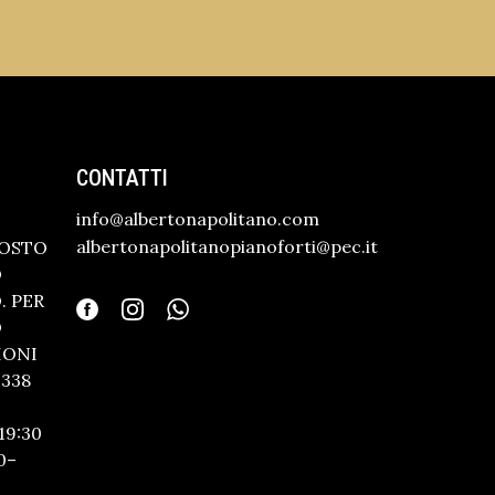
CONTATTI
info@albertonapolitano.com
albertonapolitanopianoforti@pec.it
GOSTO
O
 PER
O
IONI
338
19:30
0–