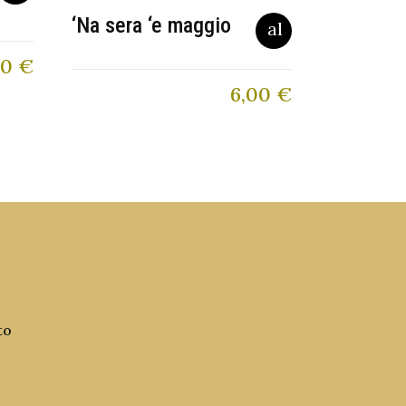
‘Na sera ‘e maggio
80
€
6,00
€
to