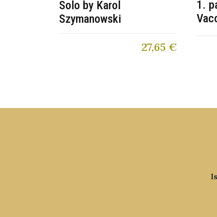
1. p
Solo by Karol
Vac
Szymanowski
27,65
€
I