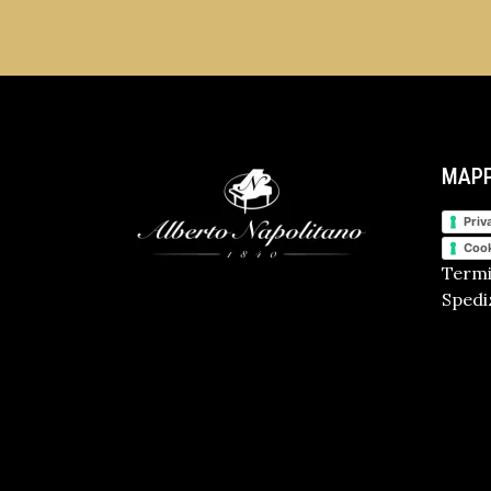
MAPP
Priv
Cook
Termi
Spediz