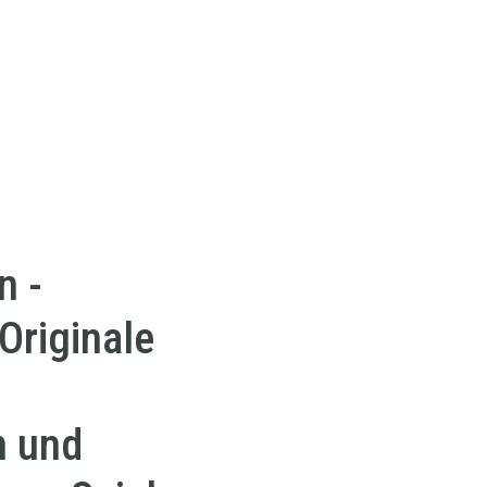
n -
riginale
n und