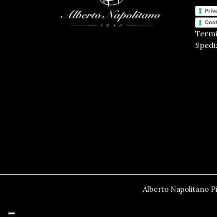
Priv
Cook
Termi
Spediz
Alberto Napolitano Pi