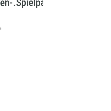
en-.Spielpartitur
u