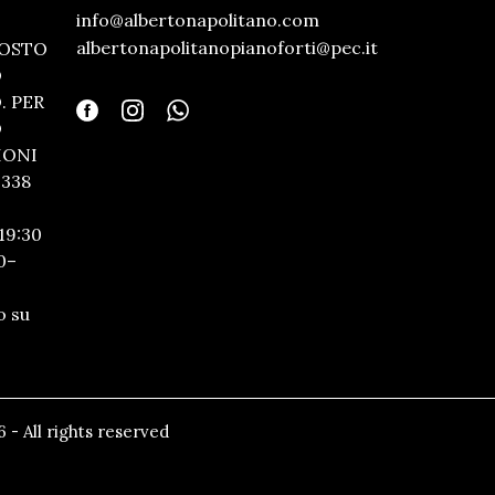
info@albertonapolitano.com
albertonapolitanopianoforti@pec.it
GOSTO
O
 PER
O
IONI
338
19:30
0–
o su
 - All rights reserved