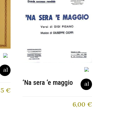
‘Na sera ‘e maggio
85
€
6,00
€