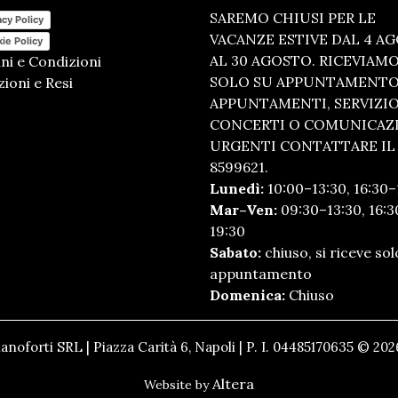
SAREMO CHIUSI PER LE
acy Policy
VACANZE ESTIVE DAL 4 A
ie Policy
AL 30 AGOSTO. RICEVIAM
ni e Condizioni
SOLO SU APPUNTAMENTO.
ioni e Resi
APPUNTAMENTI, SERVIZI
CONCERTI O COMUNICAZ
URGENTI CONTATTARE IL 
8599621.
Lunedì:
10:00–13:30, 16:30–
Mar–Ven:
09:30–13:30, 16:3
19:30
Sabato:
chiuso, si riceve sol
appuntamento
Domenica:
Chiuso
anoforti SRL | Piazza Carità 6, Napoli | P. I. 04485170635 © 2026
Altera
Website by