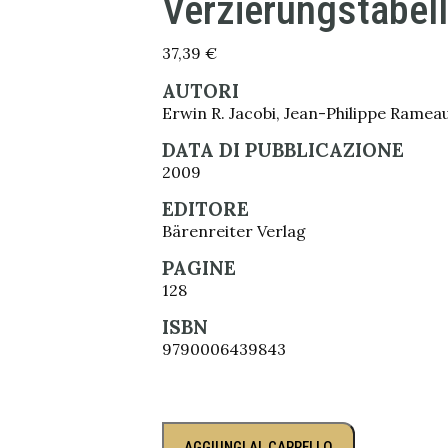
Verzierungstabell
37,39
€
AUTORI
Erwin R. Jacobi, Jean-Philippe Ramea
DATA DI PUBBLICAZIONE
2009
EDITORE
Bärenreiter Verlag
PAGINE
128
ISBN
9790006439843
AGGIUNGI AL CARRELLO