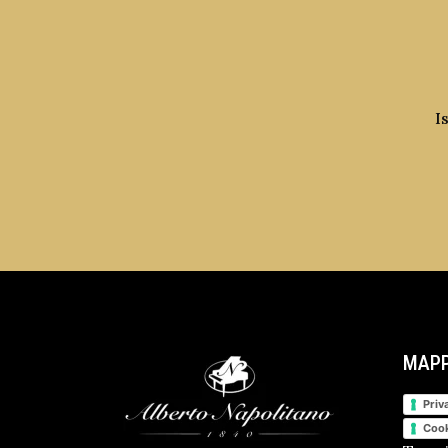
I
MAPP
Priv
Cook