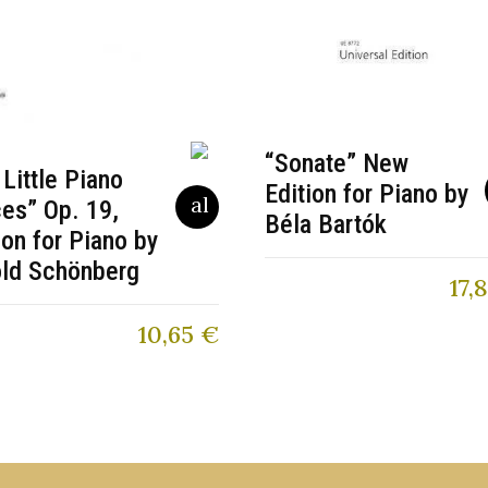
“Sonate” New
 Little Piano
Edition for Piano by
es” Op. 19,
Béla Bartók
ion for Piano by
old Schönberg
17,
10,65
€