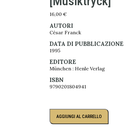
[Musiktryck]
16,00
€
AUTORI
César Franck
DATA DI PUBBLICAZIONE
1995
EDITORE
München : Henle Verlag
ISBN
9790201804941
AGGIUNGI AL CARRELLO