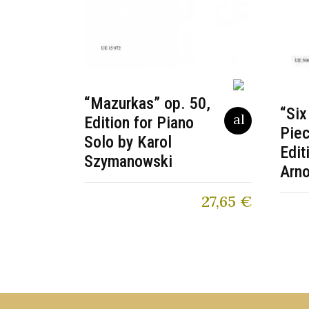
“Mazurkas” op. 50,
“Six
Edition for Piano
Piec
Solo by Karol
Edit
Szymanowski
Arn
27,65
€