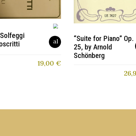
Solfeggi
“Suite for Piano” Op.
scritti
25, by Arnold
Schönberg
19,00
€
26,