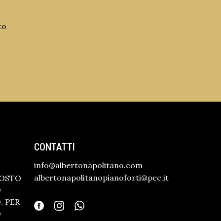
to
CONTATTI
info@albertonapolitano.com
albertonapolitanopianoforti@pec.it
GOSTO
O
 PER
O