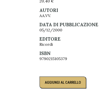
20,40
€
AUTORI
AA.VV.
DATA DI PUBBLICAZIONE
05/12/2000
EDITORE
Ricordi
ISBN
9790215105379
AGGIUNGI AL CARRELLO