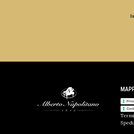
I
MAPP
Priv
Cook
Termi
Spediz