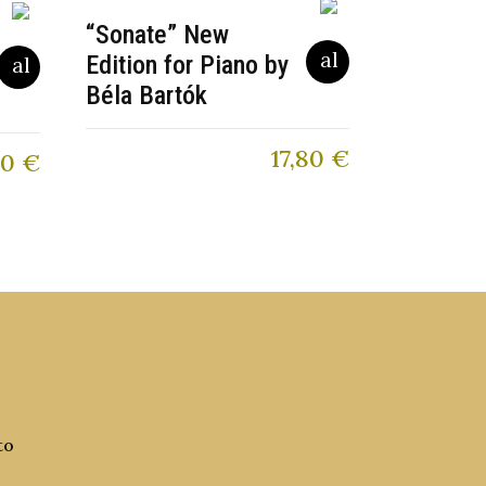
“Sonate” New
Edition for Piano by
Béla Bartók
17,80
€
60
€
to