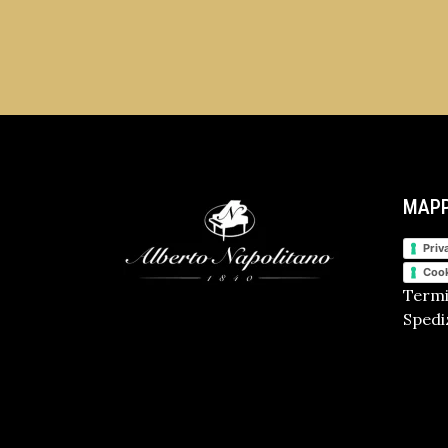
MAPP
Priv
Cook
Termi
Spediz