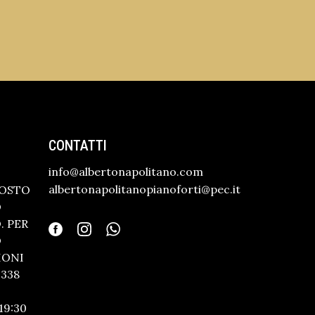
CONTATTI
info@albertonapolitano.com
albertonapolitanopianoforti@pec.it
GOSTO
O
 PER
O
IONI
338
19:30