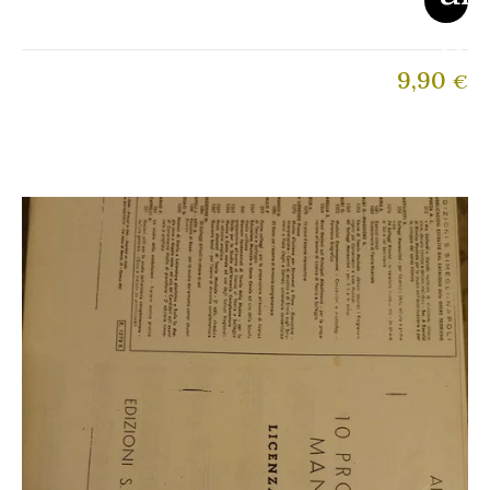
9,90
€