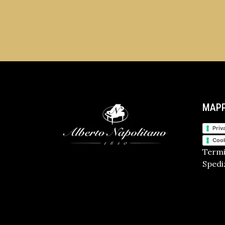
MAPP
Priv
Cook
Termi
Spediz