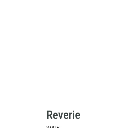
Reverie
8,00
€