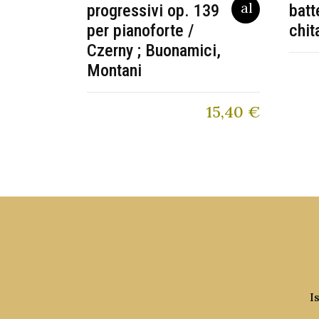
progressivi op. 139
batt
per pianoforte /
chit
Czerny ; Buonamici,
Montani
15,40
€
I