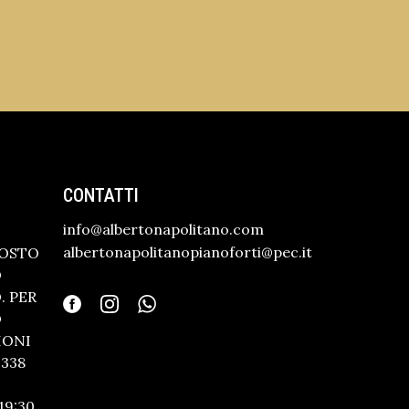
CONTATTI
info@albertonapolitano.com
albertonapolitanopianoforti@pec.it
GOSTO
O
 PER
O
IONI
338
19:30