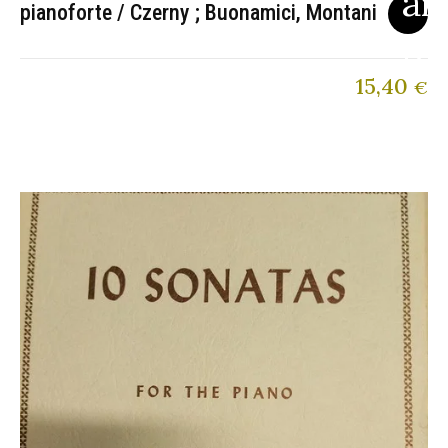
pianoforte / Czerny ; Buonamici, Montani
15,40
€