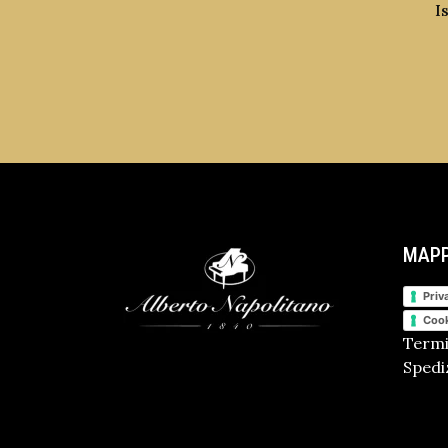
I
MAPP
Priv
Cook
Termi
Spediz