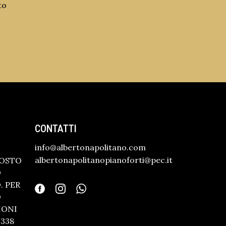
to
CONTATTI
info@albertonapolitano.com
albertonapolitanopianoforti@pec.it
GOSTO
O
 PER
O
IONI
338