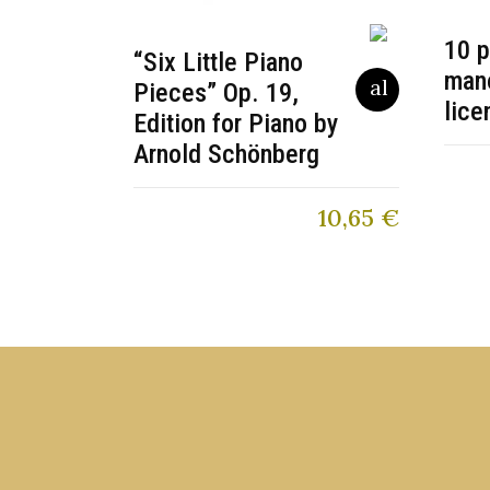
10 
“Six Little Piano
mano
Pieces” Op. 19,
lice
Edition for Piano by
Arnold Schönberg
10,65
€