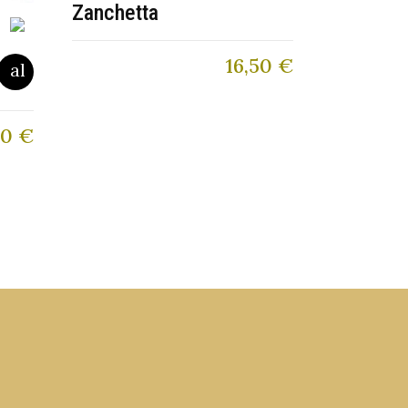
Zanchetta
16,50
€
50
€