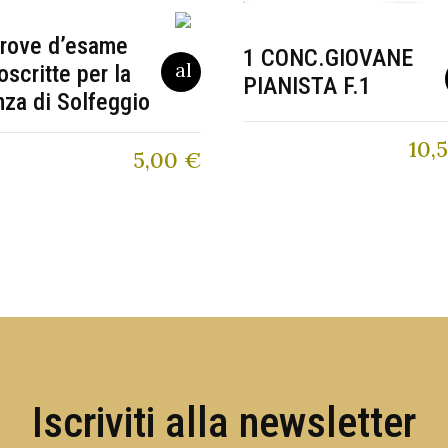
prove d’esame
1 CONC.GIOVANE
scritte per la
PIANISTA F.1
nza di Solfeggio
10,
5,00
€
Iscriviti alla newsletter