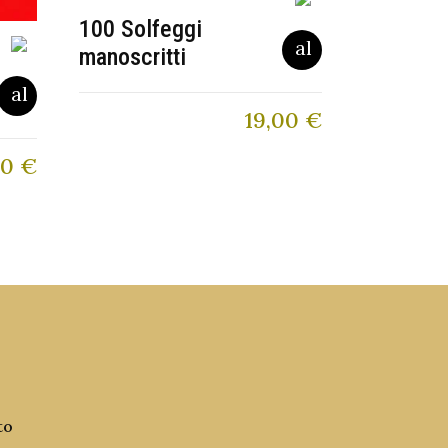
100 Solfeggi
manoscritti
19,00
€
90
€
to