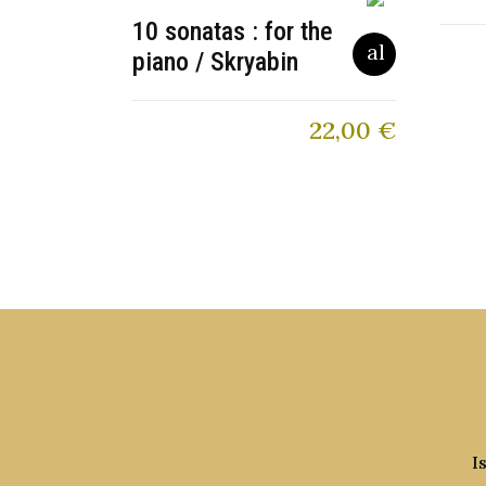
10 sonatas : for the
piano / Skryabin
22,00
€
I