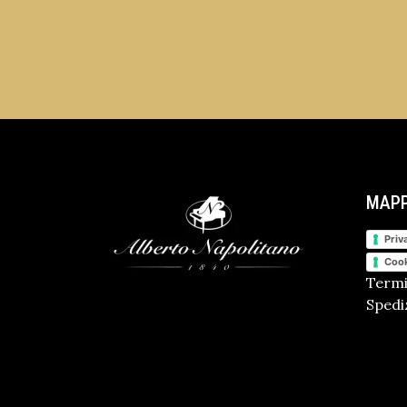
MAPP
Priv
Cook
Termi
Spediz