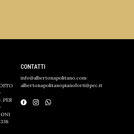
CONTATTI
info@albertonapolitano.com
albertonapolitanopianoforti@pec.it
GOSTO
O
 PER
O
IONI
338