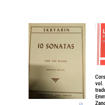
Cors
vol.
trad
Emm
Zan