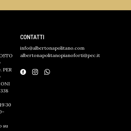
CONTATTI
info@albertonapolitano.com
albertonapolitanopianoforti@pec.it
GOSTO
O
 PER
O
IONI
338
19:30
0–
o su