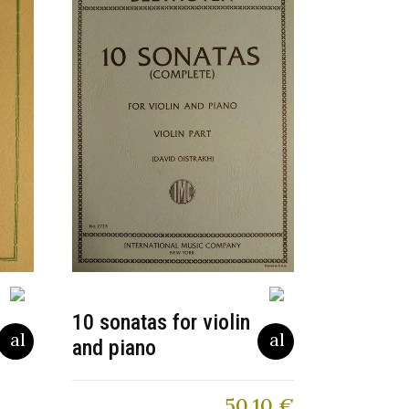
10 sonatas for violin
and piano
50,10
€