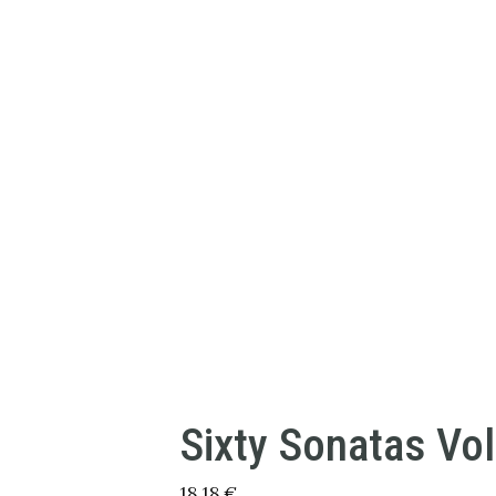
Sixty Sonatas Vol
18,18
€