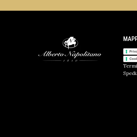
MAPP
Priv
Cook
Termi
Spediz