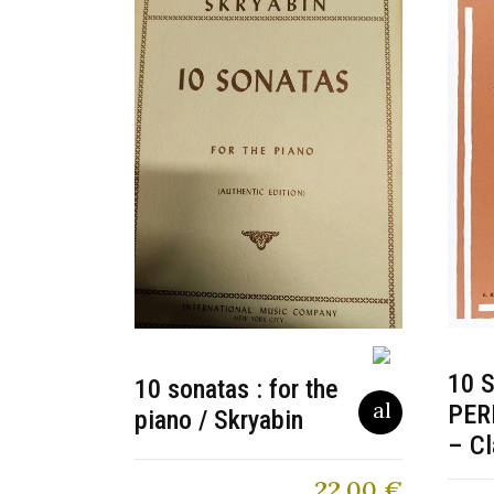
10 
10 sonatas : for the
PER
piano / Skryabin
– Cl
22,00
€