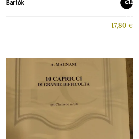
Bartók
17,80
€