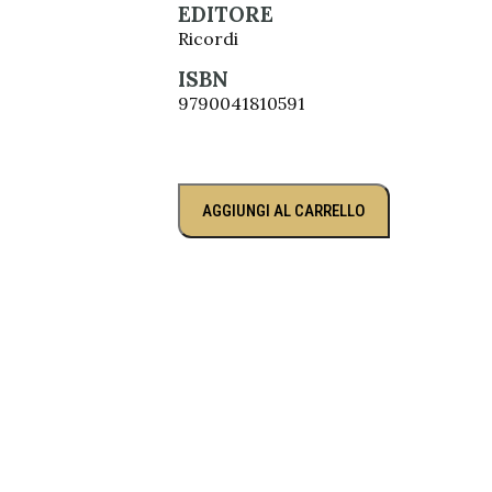
EDITORE
Ricordi
ISBN
9790041810591
AGGIUNGI AL CARRELLO