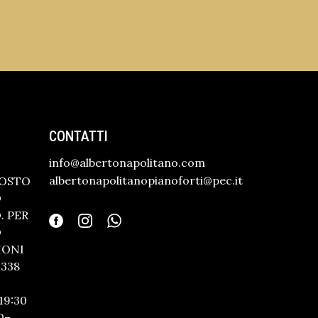
CONTATTI
info@albertonapolitano.com
albertonapolitanopianoforti@pec.it
GOSTO
O
 PER
O
IONI
338
19:30
0–