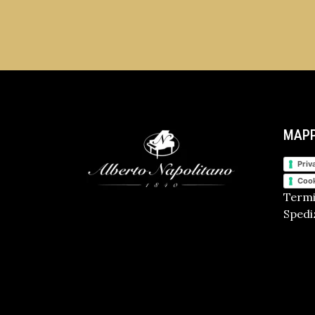
MAPP
Priv
Cook
Termi
Spediz