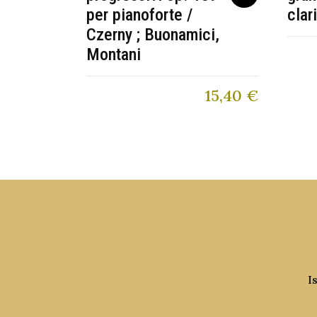
per pianoforte /
clar
Czerny ; Buonamici,
Montani
15,40
€
I