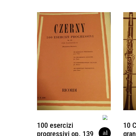
100 esercizi
10 C
progressivi op. 139
gran