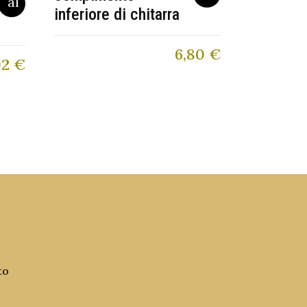
inferiore di chitarra
6,80
€
92
€
to