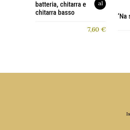
batteria, chitarra e
chitarra basso
‘Na 
7,60
€
I