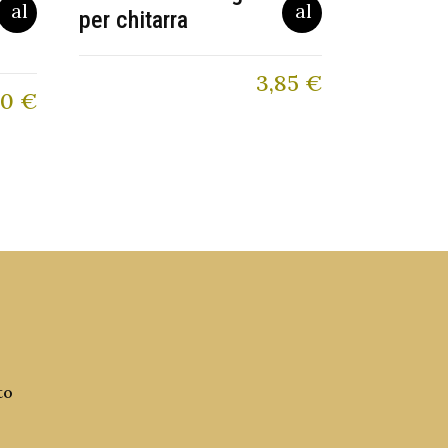
per chitarra
3,85
€
80
€
to