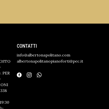
CONTATTI
info@albertonapolitano.com
albertonapolitanopianoforti@pec.it
GOSTO
O
 PER
O
IONI
338
19:30
0–