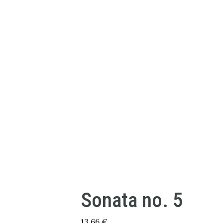
Sonata no. 5
13,66
€