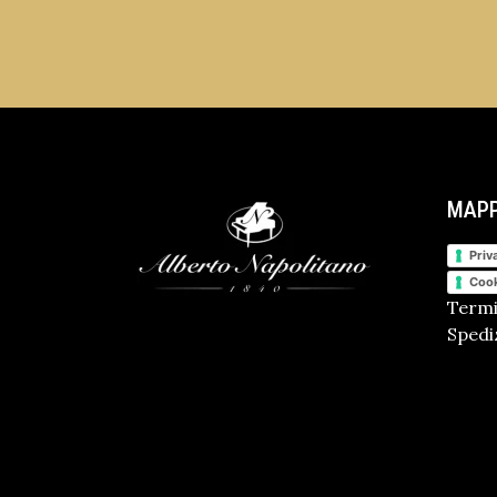
MAPP
Priv
Cook
Termi
Spediz