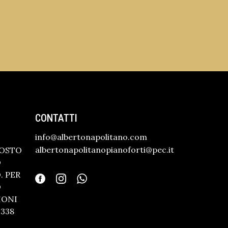
CONTATTI
info@albertonapolitano.com
albertonapolitanopianoforti@pec.it
GOSTO
O
 PER
O
IONI
338