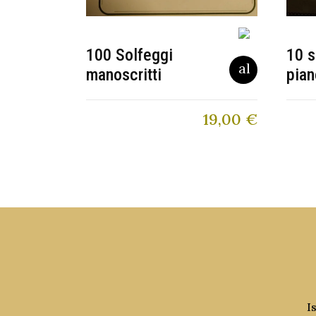
100 Solfeggi
10 s
manoscritti
pian
19,00
€
I