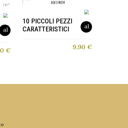
10 PICCOLI PEZZI
CARATTERISTICI
9,90
€
50
€
to