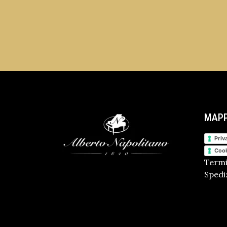
MAPP
Priv
Cook
Termi
Spediz