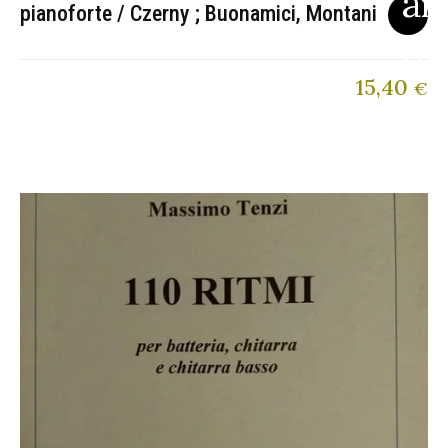
pianoforte / Czerny ; Buonamici, Montani
15,40
€