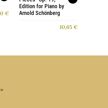
Edition for Piano by
Arnold Schönberg
00
€
10,65
€
to