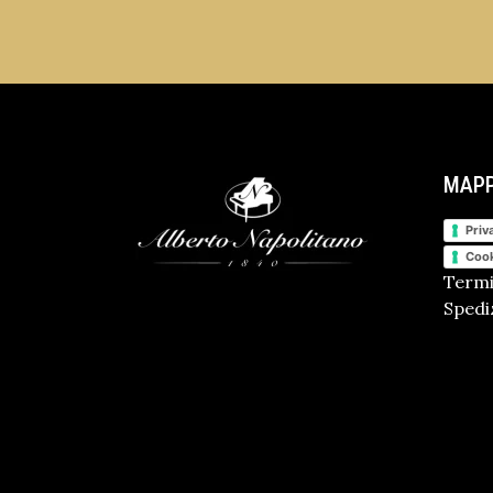
MAPP
Priv
Cook
Termi
Spediz