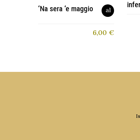
infe
‘Na sera ‘e maggio
6,00
€
I