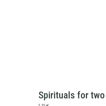
Spirituals for two
5,35
€