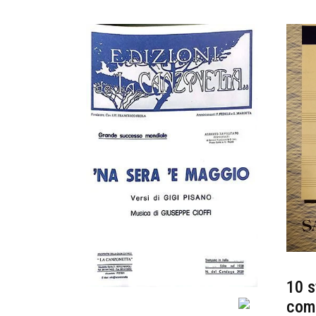
10 s
com