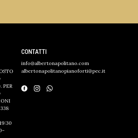
CONTATTI
info@albertonapolitano.com
albertonapolitanopianoforti@pec.it
GOSTO
O
 PER
O
IONI
338
19:30
0–