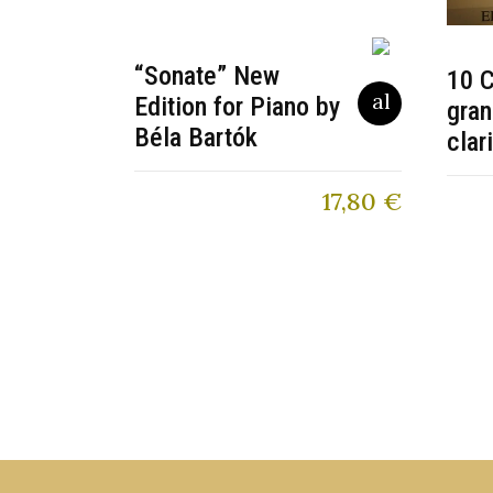
“Sonate” New
10 C
Edition for Piano by
gran
Béla Bartók
clar
17,80
€