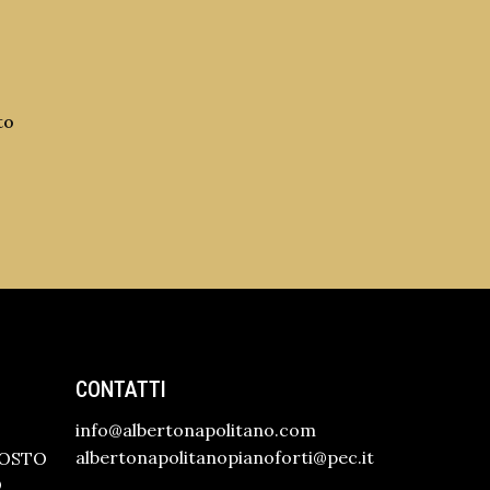
to
CONTATTI
info@albertonapolitano.com
albertonapolitanopianoforti@pec.it
GOSTO
O