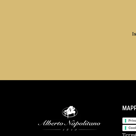
I
MAPP
Priv
Cook
Termi