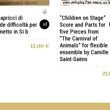
apricci di
“Children on Stage”
de difficoltà per
Score and Parts for
inetto in Si b
five Pieces from
“The Carnival of
Animals” for flexible
12,00
€
ensemble by Camille
Saint-Saëns
21,