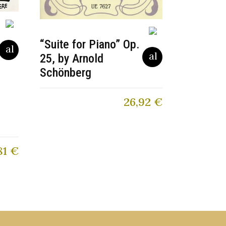
“Suite for Piano” Op.
25, by Arnold
Schönberg
26,92
€
81
€