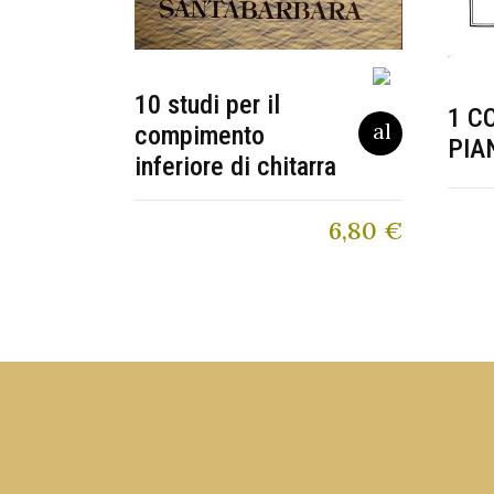
10 studi per il
1 C
compimento
PIA
inferiore di chitarra
6,80
€