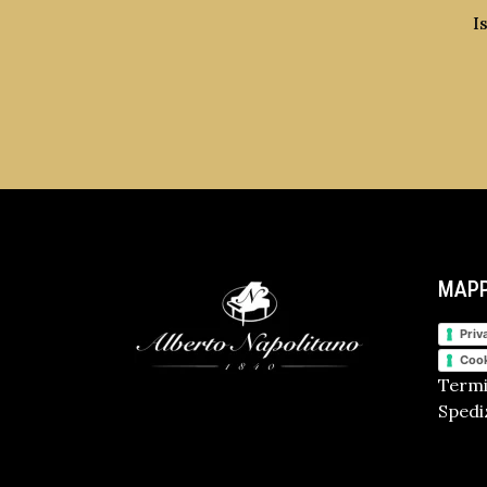
I
MAPP
Priv
Cook
Termi
Spediz