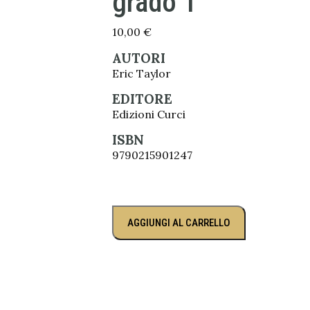
grado 1
10,00
€
AUTORI
Eric Taylor
EDITORE
Edizioni Curci
ISBN
9790215901247
AGGIUNGI AL CARRELLO