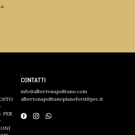
to
CONTATTI
info@albertonapolitano.com
albertonapolitanopianoforti@pec.it
GOSTO
O
 PER
O
IONI