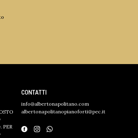
to
CONTATTI
info@albertonapolitano.com
albertonapolitanopianoforti@pec.it
GOSTO
O
 PER
O