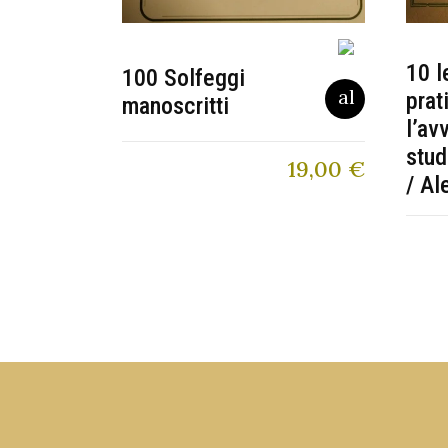
10 l
100 Solfeggi
prat
manoscritti
l’av
stud
19,00
€
/ Al