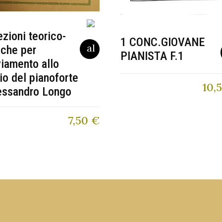
ezioni teorico-
1 CONC.GIOVANE
iche per
PIANISTA F.1
viamento allo
io del pianoforte
10,
essandro Longo
7,50
€