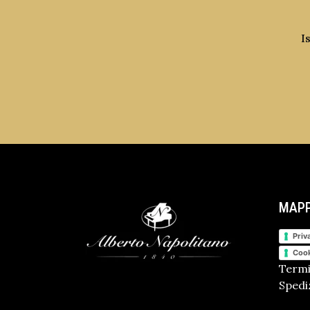
I
MAPP
Priv
Cook
Termi
Spediz