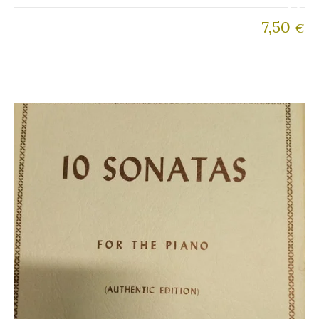
7,50
€