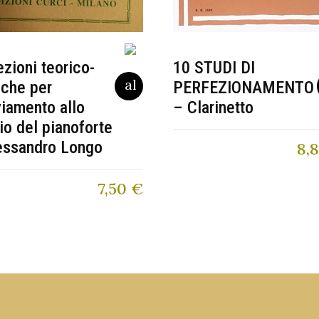
ezioni teorico-
10 STUDI DI
iche per
PERFEZIONAMENTO
viamento allo
– Clarinetto
io del pianoforte
essandro Longo
8,
7,50
€