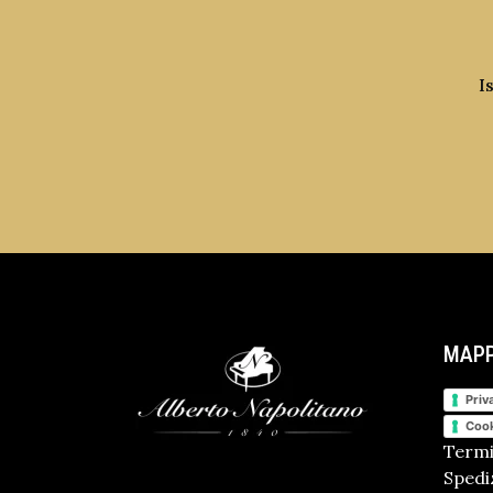
I
MAPP
Priv
Cook
Termi
Spediz