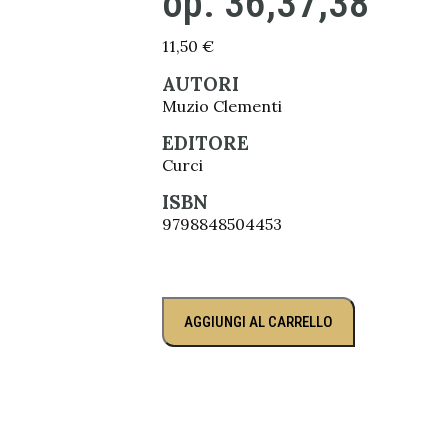
op. 36,37,38
11,50
€
AUTORI
Muzio Clementi
EDITORE
Curci
ISBN
9798848504453
AGGIUNGI AL CARRELLO