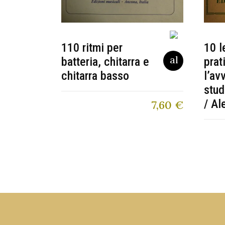
110 ritmi per
10 l
batteria, chitarra e
prat
chitarra basso
l’av
stud
/ Al
7,60
€