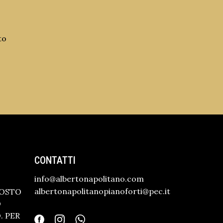
to
CONTATTI
info@albertonapolitano.com
albertonapolitanopianoforti@pec.it
GOSTO
O
 PER