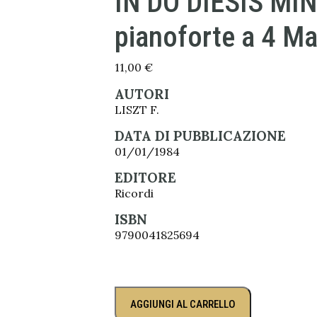
IN DO DIESIS MIN
pianoforte a 4 Ma
11,00
€
AUTORI
LISZT F.
DATA DI PUBBLICAZIONE
01/01/1984
EDITORE
Ricordi
ISBN
9790041825694
AGGIUNGI AL CARRELLO