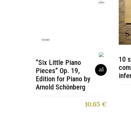
10 s
“Six Little Piano
com
Pieces” Op. 19,
infe
Edition for Piano by
Arnold Schönberg
10,65
€