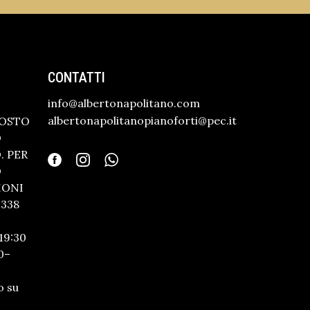
CONTATTI
info@albertonapolitano.com
albertonapolitanopianoforti@pec.it
GOSTO
O
 PER
O
IONI
338
19:30
0–
o su