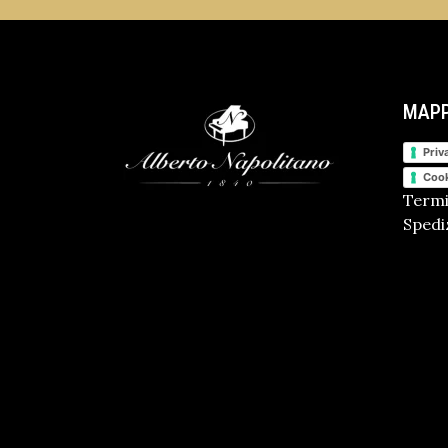
MAPP
Priv
Cook
Termi
Spediz