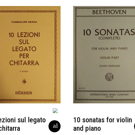
ezioni sul legato
10 sonatas for violin
chitarra
and piano