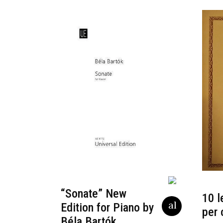
“Sonate” New
10 l
Edition for Piano by
per 
Béla Bartók