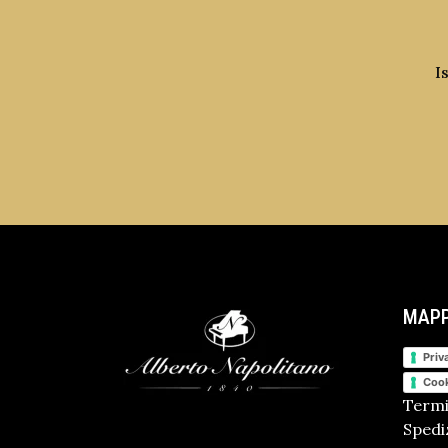
I
MAPP
Priv
Cook
Termi
Spediz