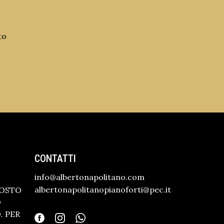
to
CONTATTI
info@albertonapolitano.com
albertonapolitanopianoforti@pec.it
GOSTO
O
 PER