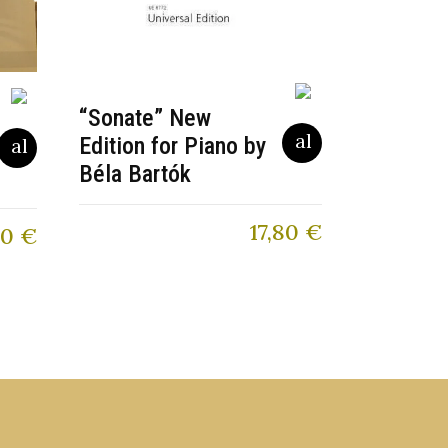
“Sonate” New
Edition for Piano by
Béla Bartók
17,80
€
00
€