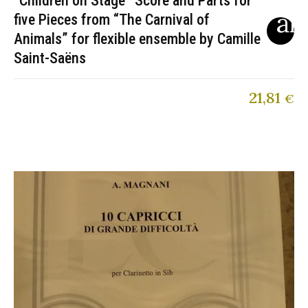
“Children on Stage” Score and Parts for
five Pieces from “The Carnival of
Animals” for flexible ensemble by Camille
Saint-Saëns
21,81
€