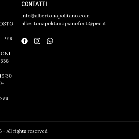
CONTATTI
info@albertonapolitano.com
albertonapolitanopianoforti@pec.it
GOSTO
O
 PER
O
IONI
338
19:30
0–
o su
 - All rights reserved