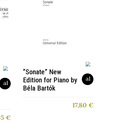
“Sonate” New
Edition for Piano by
Béla Bartók
17,80
€
65
€