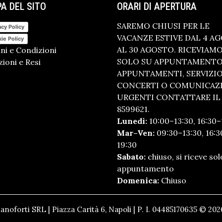
A DEL SITO
ORARI DI APERTURA
SAREMO CHIUSI PER LE
acy Policy
VACANZE ESTIVE DAL 4 A
ie Policy
AL 30 AGOSTO. RICEVIAM
ni e Condizioni
SOLO SU APPUNTAMENTO.
ioni e Resi
APPUNTAMENTI, SERVIZI
CONCERTI O COMUNICAZ
URGENTI CONTATTARE IL 
8599621.
Lunedì:
10:00–13:30, 16:30–
Mar–Ven:
09:30–13:30, 16:3
19:30
Sabato:
chiuso, si riceve sol
appuntamento
Domenica:
Chiuso
anoforti SRL | Piazza Carità 6, Napoli | P. I. 04485170635 © 2026