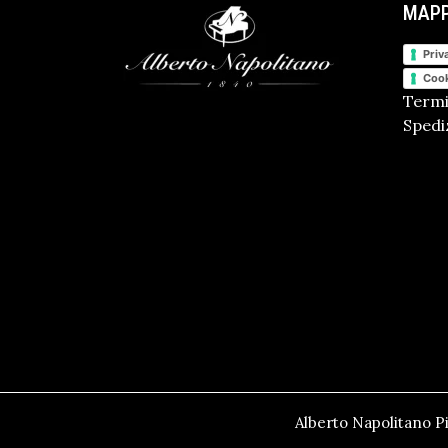
MAPP
Priv
Cook
Termi
Spediz
Alberto Napolitano Pi