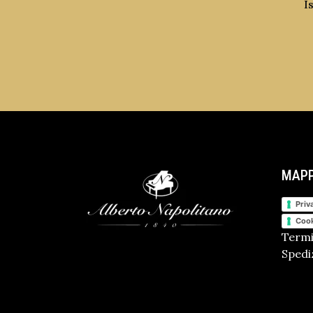
I
MAPP
Priv
Cook
Termi
Spediz