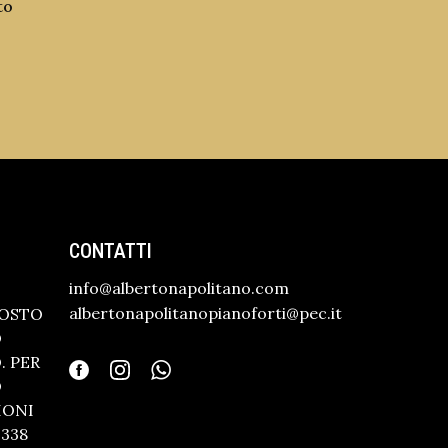
to
CONTATTI
info@albertonapolitano.com
albertonapolitanopianoforti@pec.it
GOSTO
O
 PER
O
IONI
338