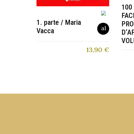
100
FAC
1. parte / Maria
PRO
Vacca
D’A
VOL
13,90
€