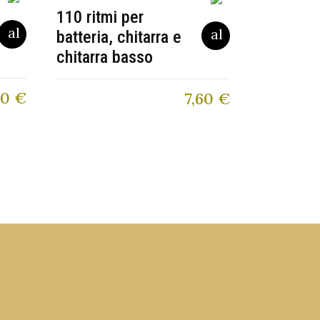
110 ritmi per
batteria, chitarra e
chitarra basso
00
€
7,60
€