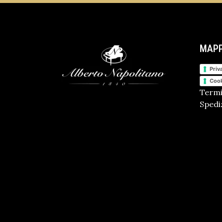
MAPP
Priv
Cook
Termi
Spediz