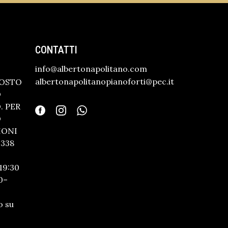
CONTATTI
info@albertonapolitano.com
albertonapolitanopianoforti@pec.it
GOSTO
O
 PER
O
IONI
338
19:30
0–
o su