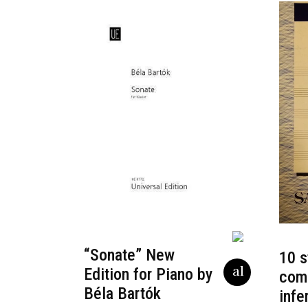
“Sonate” New
10 s
Edition for Piano by
com
Béla Bartók
infe