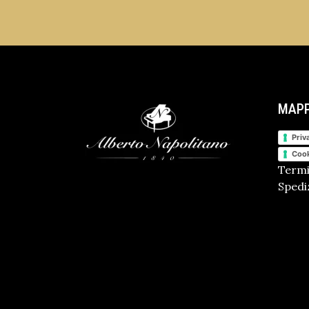
MAPP
Priv
Cook
Termi
Spediz