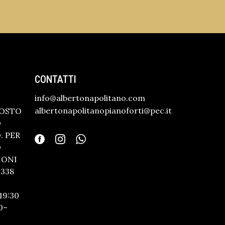
CONTATTI
info@albertonapolitano.com
albertonapolitanopianoforti@pec.it
GOSTO
O
 PER
O
IONI
338
19:30
0–