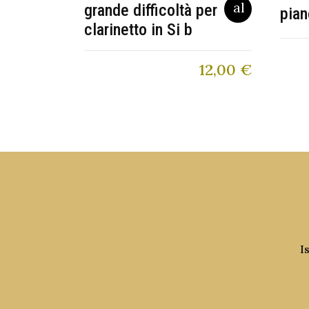
grande difficoltà per
pian
clarinetto in Si b
12,00
€
I