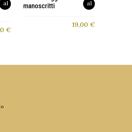
manoscritti
19,00
€
60
€
to