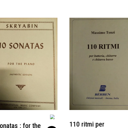
110 ritmi per
onatas : for the