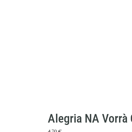
Alegria NA Vorrà 
4,70
€