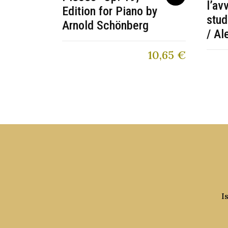
l’av
Edition for Piano by
stud
Arnold Schönberg
/ Al
10,65
€
I