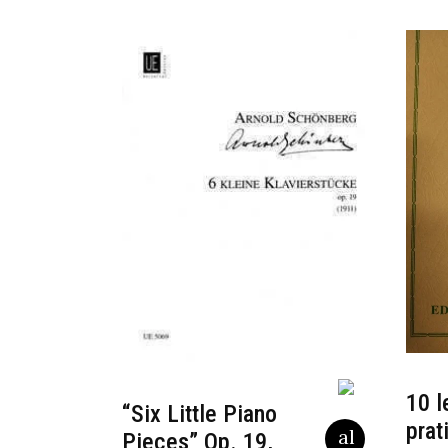
10 l
“Six Little Piano
prat
Pieces” Op. 19,