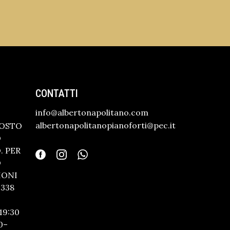
CONTATTI
info@albertonapolitano.com
albertonapolitanopianoforti@pec.it
GOSTO
O
 PER
O
IONI
338
19:30
0–