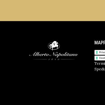
MAPP
Priv
Cook
Termi
Spediz