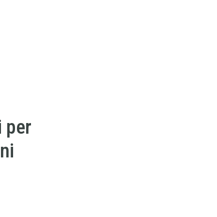
 per
ni