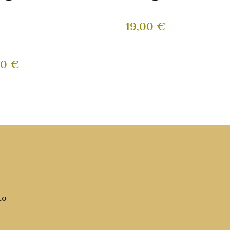
19,00
€
20
€
to