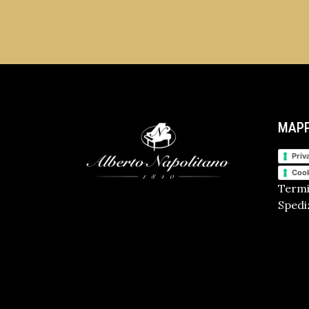
MAPP
Priv
Cook
Termi
Spediz