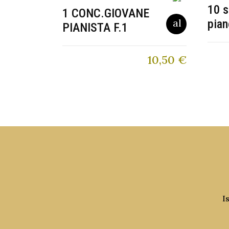
10 s
1 CONC.GIOVANE
pian
PIANISTA F.1
10,50
€
I