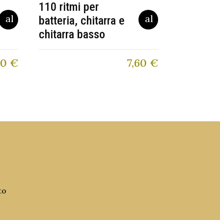
110 ritmi per
batteria, chitarra e
chitarra basso
00
€
7,60
€
to