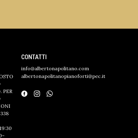
CONTATTI
info@albertonapolitano.com
albertonapolitanopianoforti@pec.it
GOSTO
O
 PER
O
IONI
338
19:30
0–